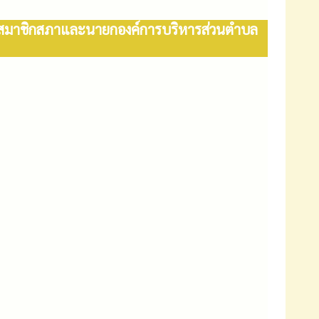
้งสมาชิกสภาและนายกองค์การบริหารส่วนตำบล