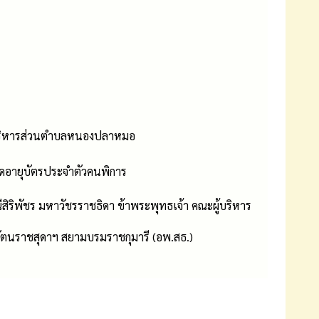
ารบริหารส่วนตำบลหนองปลาหมอ
ดอายุบัตรประจำตัวคนพิการ
ีสิริพัชร มหาวัชรราชธิดา ข้าพระพุทธเจ้า คณะผู้บริหาร
ัตนราชสุดาฯ สยามบรมราชกุมารี (อพ.สธ.)