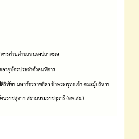
ารบริหารส่วนตำบลหนองปลาหมอ
ดอายุบัตรประจำตัวคนพิการ
ีสิริพัชร มหาวัชรราชธิดา ข้าพระพุทธเจ้า คณะผู้บริหาร
ัตนราชสุดาฯ สยามบรมราชกุมารี (อพ.สธ.)