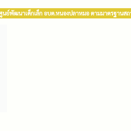
ูนย์พัฒนาเด็กเล็ก อบต.หนองปลาหมอ ตามมาตรฐานสถาน