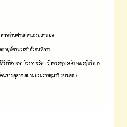
ารบริหารส่วนตำบลหนองปลาหมอ
ดอายุบัตรประจำตัวคนพิการ
ีสิริพัชร มหาวัชรราชธิดา ข้าพระพุทธเจ้า คณะผู้บริหาร
ัตนราชสุดาฯ สยามบรมราชกุมารี (อพ.สธ.)