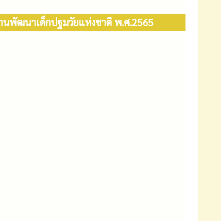
พัฒนาเด็กปฐมวัยแห่งชาติ พ.ศ.2565