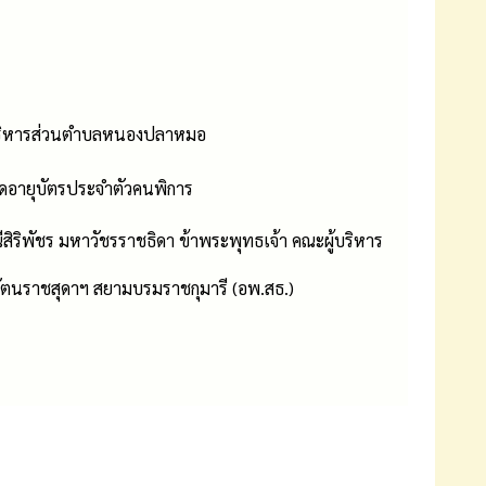
ารบริหารส่วนตำบลหนองปลาหมอ
ดอายุบัตรประจำตัวคนพิการ
ีสิริพัชร มหาวัชรราชธิดา ข้าพระพุทธเจ้า คณะผู้บริหาร
ัตนราชสุดาฯ สยามบรมราชกุมารี (อพ.สธ.)